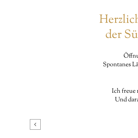
Herzlic
der S
Öffnu
Spontanes Lä
Ich freue
Und dara