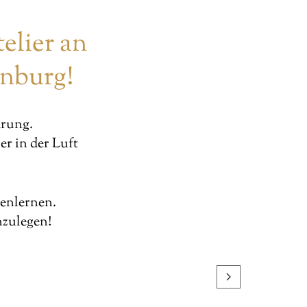
elier an
nburg!
arung.
r in der Luft
nenlernen.
nzulegen!