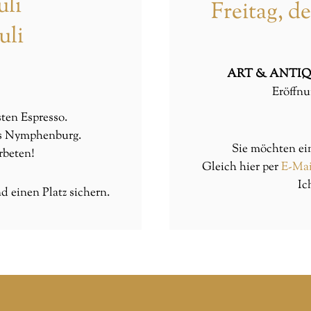
uli
Freitag, d
uli
ART & ANTIQUE 
Eröffnu
en Espresso.
ss Nymphenburg.
Sie möchten ein
rbeten!
Gleich hier
per
E-Ma
Ic
 einen Platz sichern.