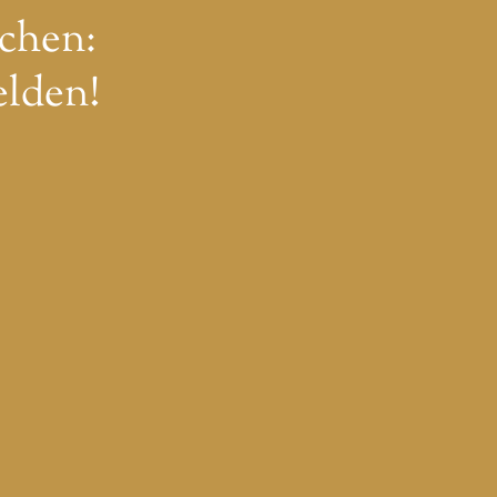
chen:
elden!